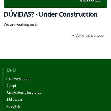
Toggle
navigat
DÚVIDAS? - Under Construction
We are working on it.
Voltar para o topo
UFU
A Universidade
Campi
Faculdades e Institutos
Bibliotecas
Hospitais