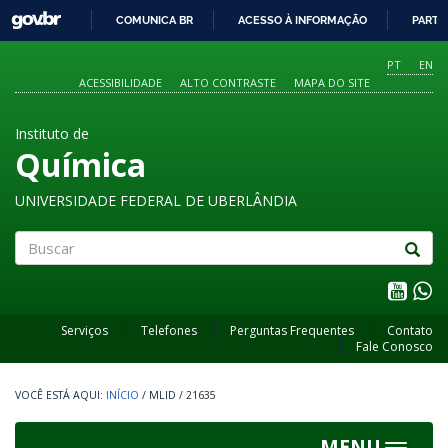
GOVBR
COMUNICA BR
ACESSO À INFORMAÇÃO
PARTI
IR
PARA
PT
EN
O
ACESSIBILIDADE
ALTO CONTRASTE
MAPA DO SITE
CONTEÚDO
Instituto de
Química
UNIVERSIDADE FEDERAL DE UBERLÂNDIA
Buscar
Serviços
Telefones
Perguntas Frequentes
Contato
Fale Conosco
INÍCIO
/
MLID
/
21635
MENU