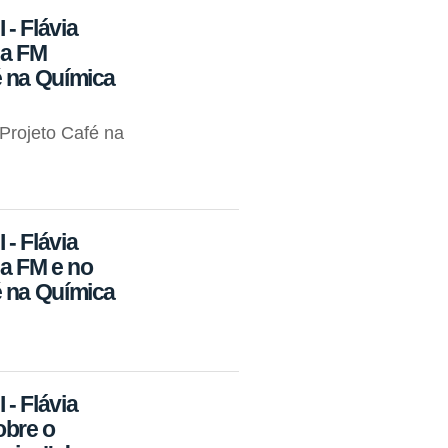
- Flávia
ia FM
 na Química
Projeto Café na
- Flávia
ia FM e no
 na Química
- Flávia
obre o