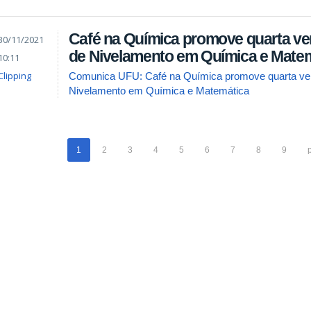
Café na Química promove quarta ve
30/11/2021
de Nivelamento em Química e Mate
10:11
Clipping
Comunica UFU: Café na Química promove quarta ve
Nivelamento em Química e Matemática
1
2
3
4
5
6
7
8
9