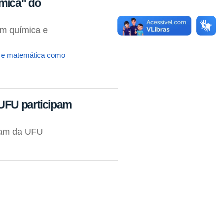
mica" do
m química e
a e matemática como
UFU participam
gram da UFU