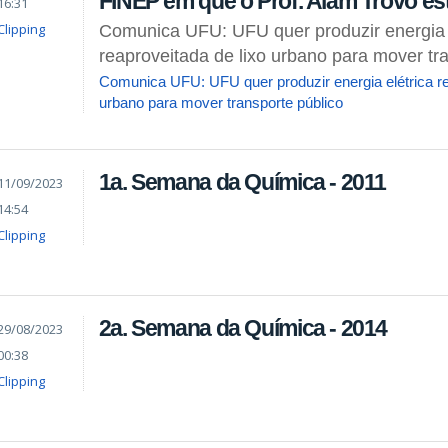
FINEP em que o Prof. Alam Trovó es
16:31
Clipping
Comunica UFU: UFU quer produzir energia 
reaproveitada de lixo urbano para mover tr
Comunica UFU: UFU quer produzir energia elétrica re
urbano para mover transporte público
1a. Semana da Química - 2011
11/09/2023
14:54
Clipping
2a. Semana da Química - 2014
29/08/2023
00:38
Clipping