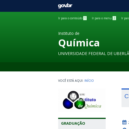
GOVBR
Ir para o conteúdo
1
Ir para o menu
2
Ir pa
Instituto de
Química
UNIVERSIDADE FEDERAL DE UBERL
INÍCIO
C
GRADUAÇÃO