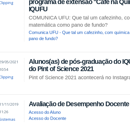
programa de extensão "Café na Quí
Clipping
IQUFU
COMUNICA UFU: Que tal um cafezinho, co
matemática como pano de fundo?
Comunica UFU - Que tal um cafezinho, com químic
pano de fundo?
Alunos(as) de pós-graduação do IQ
29/05/2021
do Pint of Science 2021
10:54
Clipping
Pint of Science 2021 acontecerá no Insta
Avaliação de Desempenho Docente
11/11/2019
11:26
Acesso do Aluno
Acesso do Docente
Sistemas