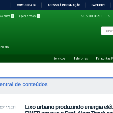
COMUNICA BR
ACESSO À INFORMAÇÃO
PARTICIPE
IR
PARA
ACESSIBILIDADE
AL
ra a busca
3
Ir para o rodapé
4
O
CONTEÚDO
Buscar
ÂNDIA
Serviços
Telefones
Perguntas 
entral de conteúdos
Lixo urbano produzindo energia elétr
22/11/2021