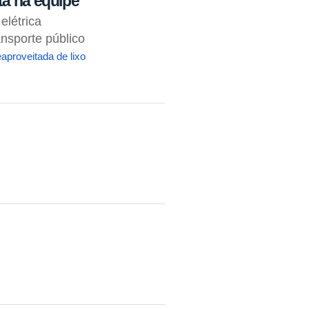
tá na equipe
elétrica
ansporte público
aproveitada de lixo