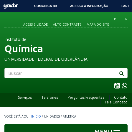
GOVBR
COMUNICA BR
ACESSO À INFORMAÇÃO
PARTI
IR
PARA
PT
EN
O
ACESSIBILIDADE
ALTO CONTRASTE
MAPA DO SITE
CONTEÚDO
Instituto de
Química
UNIVERSIDADE FEDERAL DE UBERLÂNDIA
Buscar
Serviços
Telefones
Perguntas Frequentes
Contato
Fale Conosco
INÍCIO
/
UNIDADES
/
ATLETICA
MENU