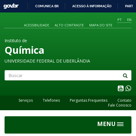
GOVBR
COMUNICA BR
ACESSO À INFORMAÇÃO
PARTI
IR
PARA
PT
EN
O
ACESSIBILIDADE
ALTO CONTRASTE
MAPA DO SITE
CONTEÚDO
Instituto de
Química
UNIVERSIDADE FEDERAL DE UBERLÂNDIA
Buscar
Serviços
Telefones
Perguntas Frequentes
Contato
Fale Conosco
MENU
Toggle
navigat