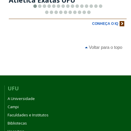
Atlética Exatas UFU
CONHEÇA O IQ
Voltar para o topo
UFU
A Universidade
Campi
Faculdades e Institutos
Bibliotecas