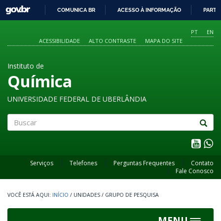
GOVBR
COMUNICA BR
ACESSO À INFORMAÇÃO
PARTI
IR
PARA
PT
EN
O
ACESSIBILIDADE
ALTO CONTRASTE
MAPA DO SITE
CONTEÚDO
Instituto de
Química
UNIVERSIDADE FEDERAL DE UBERLÂNDIA
Buscar
Serviços
Telefones
Perguntas Frequentes
Contato
Fale Conosco
INÍCIO
/
UNIDADES
/
GRUPO DE PESQUISA
MENU