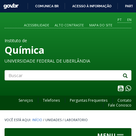
GOVBR
COMUNICA BR
ACESSO À INFORMAÇÃO
PARTI
IR
PARA
PT
EN
O
ACESSIBILIDADE
ALTO CONTRASTE
MAPA DO SITE
CONTEÚDO
Instituto de
Química
UNIVERSIDADE FEDERAL DE UBERLÂNDIA
Buscar
Serviços
Telefones
Perguntas Frequentes
Contato
Fale Conosco
INÍCIO
/
UNIDADES
/
LABORATORIO
MENU