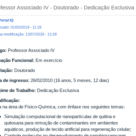
fessor Associado IV
- Doutorado
- Dedicação Exclusiva
Portal IQ
icado: 01/03/2019 - 11:26
ma modificação: 13/07/2026 - 13:28
go:
Professor Associado IV
uação Funcional:
Em exercício
ulação:
Doutorado
a de ingresso:
26/02/2010 (16 anos, 5 meses, 12 dias)
ime de Trabalho:
Dedicação Exclusiva
lificação:
a na área de Físico-Química, com ênfase nos seguintes temas:
Simulação computacional de nanopartículas de quitina e
quitosana para remoção de contaminantes em ambientes
aquáticos, produção de tecido artificial para regeneração celular;
Controle molecular no desenvolvimento de nanobiossensores