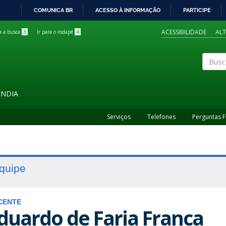
COMUNICA BR
ACESSO À INFORMAÇÃO
PARTICIPE
IR
PARA
ACESSIBILIDADE
AL
ra a busca
3
Ir para o rodapé
4
O
CONTEÚDO
Buscar
ÂNDIA
Serviços
Telefones
Perguntas 
quipe
CENTE
duardo de Faria Franca