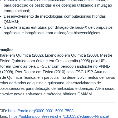
para detecção de pesticidas e de doenças utilizando simulação
computacional;
Desenvolvimento de metodologias computacionais híbridas
QM/MM;
Caracterização estrutural por difração de raios-X de compostos
orgânicos e inorgânicos com aplicações biotecnológicas.
rmação:
harel em Química (2002), Licenciado em Química (2003), Mestre
Físico-Química com ênfase em Cristalografia (2005) pela UFU,
tor em Ciências pela UFSCar com período sanduiche no PNNL-
 (2009), Pos-Doutor em Física (2010) pelo IFSC-USP. Atua na
a de Química Teórica, em particular, no desenvolvimentos de novos
erias derivados de quitina e quitosana, desenvolvimento de
obiossensores para detecção de herbicidas e doenças. Além disso,
envolve novos softwares e métodos híbridos QM/MM.
CID:
https://orcid.org/0000-0001-5001-7503
lons:
https://publons.com/researcher/1310392/eduardo-f-franca/