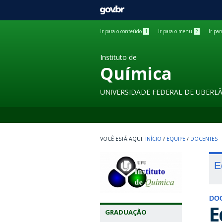
GOVBR
Ir para o conteúdo
1
Ir para o menu
2
Ir pa
Instituto de
Química
UNIVERSIDADE FEDERAL DE UBERL
INÍCIO
/
EQUIPE
/
DOCENTES
E
DO
E
GRADUAÇÃO