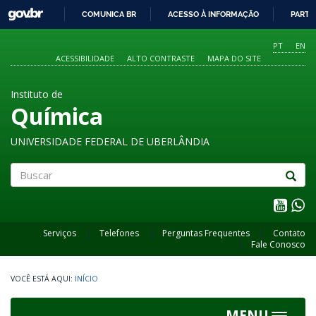
GOVBR
COMUNICA BR
ACESSO À INFORMAÇÃO
PARTI
IR
PARA
PT
EN
O
ACESSIBILIDADE
ALTO CONTRASTE
MAPA DO SITE
CONTEÚDO
Instituto de
Química
UNIVERSIDADE FEDERAL DE UBERLÂNDIA
Buscar
Serviços
Telefones
Perguntas Frequentes
Contato
Fale Conosco
INÍCIO
MENU