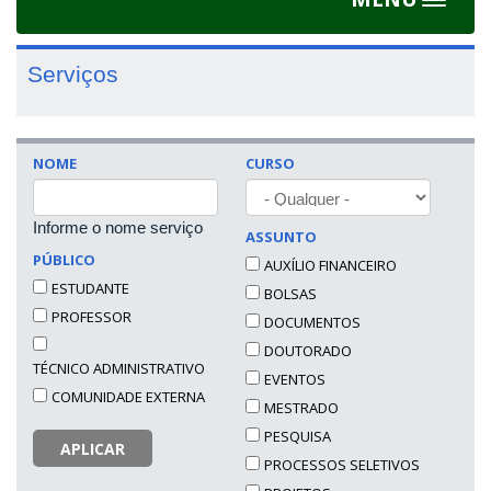
Toggle
navigat
Serviços
NOME
CURSO
Informe o nome serviço
ASSUNTO
PÚBLICO
AUXÍLIO FINANCEIRO
ESTUDANTE
BOLSAS
PROFESSOR
DOCUMENTOS
DOUTORADO
TÉCNICO ADMINISTRATIVO
EVENTOS
COMUNIDADE EXTERNA
MESTRADO
PESQUISA
APLICAR
PROCESSOS SELETIVOS