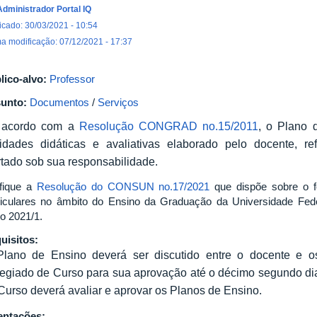
Administrador Portal IQ
icado: 30/03/2021 - 10:54
ma modificação: 07/12/2021 - 17:37
lico-alvo:
Professor
unto:
Documentos
/
Serviços
 acordo com a
Resolução CONGRAD no.15/2011
, o Plano 
vidades didáticas e avaliativas elaborado pelo docente, re
rtado sob sua responsabilidade.
ifique a
Resolução do CONSUN no.17/2021
que dispõe sobre o f
riculares no âmbito do Ensino da Graduação da Universidade Fed
vo 2021/1.
uisitos:
lano de Ensino deverá ser discutido entre o docente e 
egiado de Curso para sua aprovação até o décimo segundo dia
Curso deverá avaliar e aprovar os Planos de Ensino.
entações: