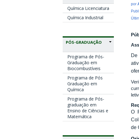
por
Química Licenciatura
Publ
Química Industrial
Últi
Púb
PÓS-GRADUAÇÃO
Ass
De
Programa de Pós-
Graduação em
ati
Biocombustíveis
ofe
Programa de Pós
Ver
Graduação em
cur
Química
leti
Programa de Pós-
graduação em
Req
Ensino de Ciências e
O P
Matemática
Col
de 
Ori