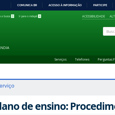
COMUNICA BR
ACESSO À INFORMAÇÃO
PARTICIPE
IR
PARA
ACESSIBILIDADE
AL
ra a busca
3
Ir para o rodapé
4
O
CONTEÚDO
Buscar
ÂNDIA
Serviços
Telefones
Perguntas 
erviço
lano de ensino: Procedi