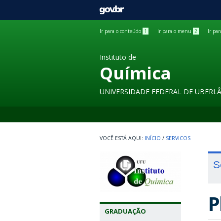
GOVBR
Ir para o conteúdo
1
Ir para o menu
2
Ir pa
Instituto de
Química
UNIVERSIDADE FEDERAL DE UBERL
INÍCIO
/
SERVICOS
S
P
GRADUAÇÃO