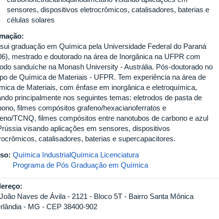
sensores, dispositivos eletrocrômicos, catalisadores, baterias e
células solares
rmação:
sui graduação em Química pela Universidade Federal do Paraná
06), mestrado e doutorado na área de Inorgânica na UFPR com
íodo sanduíche na Monash University - Austrália. Pós-doutorado no
po de Química de Materiais - UFPR. Tem experiência na área de
mica de Materiais, com ênfase em inorgânica e eletroquímica,
ando principalmente nos seguintes temas: eletrodos de pasta de
bono, filmes compósitos grafeno/hexacianoferratos e
feno/TCNQ, filmes compósitos entre nanotubos de carbono e azul
Prússia visando aplicações em sensores, dispositivos
trocrômicos, catalisadores, baterias e supercapacitores.
so:
Química Industrial
Química Licenciatura
Programa de Pós Graduação em Química
ereço:
 João Naves de Ávila - 2121 - Bloco 5T - Bairro Santa Mônica
rlândia - MG - CEP 38400-902