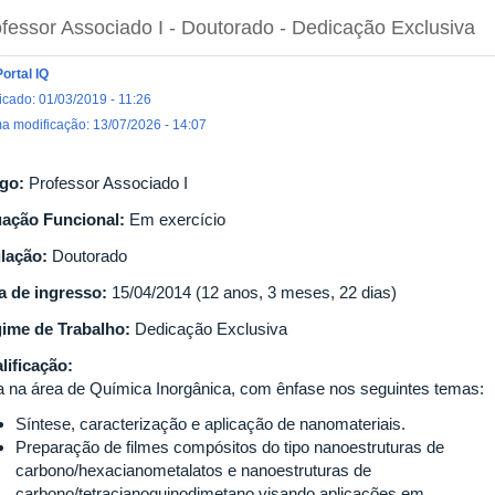
fessor Associado I
- Doutorado
- Dedicação Exclusiva
Portal IQ
icado: 01/03/2019 - 11:26
ma modificação: 13/07/2026 - 14:07
go:
Professor Associado I
uação Funcional:
Em exercício
ulação:
Doutorado
a de ingresso:
15/04/2014 (12 anos, 3 meses, 22 dias)
ime de Trabalho:
Dedicação Exclusiva
lificação:
a na área de Química Inorgânica, com ênfase nos seguintes temas:
Síntese, caracterização e aplicação de nanomateriais.
Preparação de filmes compósitos do tipo nanoestruturas de
carbono/hexacianometalatos e nanoestruturas de
carbono/tetracianoquinodimetano visando aplicações em