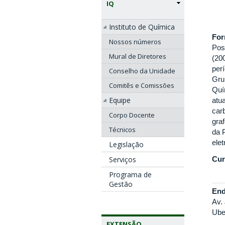
IQ
Instituto de Química
Fo
Nossos números
Pos
Mural de Diretores
(20
per
Conselho da Unidade
Gru
Comitês e Comissões
Quí
Equipe
atu
car
Corpo Docente
gra
Técnicos
da 
ele
Legislação
Cur
Serviços
Programa de
Gestão
End
Av.
Ube
EXTENSÃO