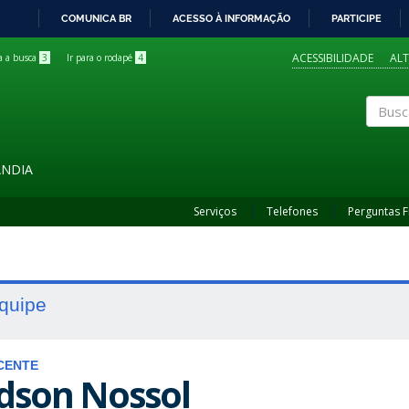
COMUNICA BR
ACESSO À INFORMAÇÃO
PARTICIPE
IR
PARA
ACESSIBILIDADE
AL
ra a busca
3
Ir para o rodapé
4
O
CONTEÚDO
Buscar
ÂNDIA
Serviços
Telefones
Perguntas 
quipe
CENTE
dson Nossol