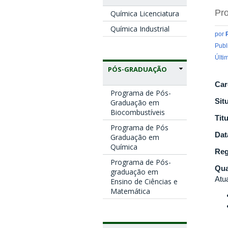
Pro
Química Licenciatura
Química Industrial
por
Publ
Últi
PÓS-GRADUAÇÃO
Car
Programa de Pós-
Sit
Graduação em
Biocombustíveis
Tit
Programa de Pós
Dat
Graduação em
Química
Reg
Programa de Pós-
Qua
graduação em
Atu
Ensino de Ciências e
Matemática