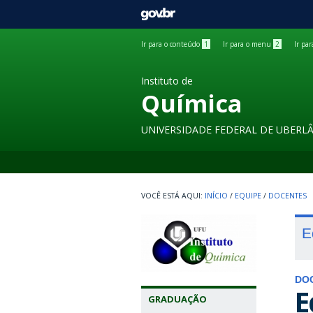
GOVBR
Ir para o conteúdo
1
Ir para o menu
2
Ir pa
Instituto de
Química
UNIVERSIDADE FEDERAL DE UBERL
INÍCIO
/
EQUIPE
/
DOCENTES
E
DO
E
GRADUAÇÃO