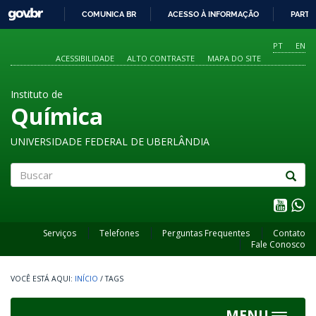
GOVBR
COMUNICA BR
ACESSO À INFORMAÇÃO
PARTI
IR
PARA
PT
EN
O
ACESSIBILIDADE
ALTO CONTRASTE
MAPA DO SITE
CONTEÚDO
Instituto de
Química
UNIVERSIDADE FEDERAL DE UBERLÂNDIA
Buscar
Serviços
Telefones
Perguntas Frequentes
Contato
Fale Conosco
INÍCIO
/
TAGS
MENU