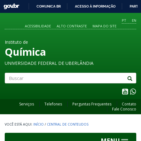
GOVBR
COMUNICA BR
ACESSO À INFORMAÇÃO
PARTI
IR
PARA
PT
EN
O
ACESSIBILIDADE
ALTO CONTRASTE
MAPA DO SITE
CONTEÚDO
Instituto de
Química
UNIVERSIDADE FEDERAL DE UBERLÂNDIA
Buscar
Serviços
Telefones
Perguntas Frequentes
Contato
Fale Conosco
INÍCIO
/
CENTRAL DE CONTEUDOS
MENU