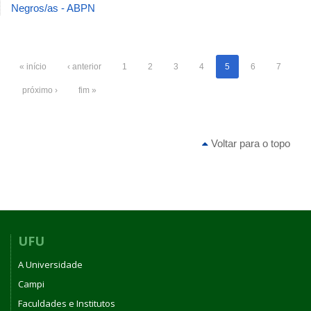
Negros/as - ABPN
« início
‹ anterior
1
2
3
4
5
6
7
próximo ›
fim »
Voltar para o topo
UFU
A Universidade
Campi
Faculdades e Institutos