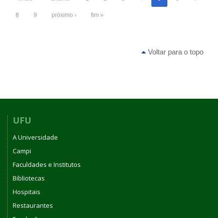
8
9
próximo ›
fim »
Voltar para o topo
UFU
A Universidade
Campi
Faculdades e Institutos
Bibliotecas
Hospitais
Restaurantes