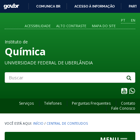
GOVBR
COMUNICA BR
ACESSO À INFORMAÇÃO
PARTI
IR
PARA
PT
EN
O
ACESSIBILIDADE
ALTO CONTRASTE
MAPA DO SITE
CONTEÚDO
Instituto de
Química
UNIVERSIDADE FEDERAL DE UBERLÂNDIA
Buscar
Serviços
Telefones
Perguntas Frequentes
Contato
Fale Conosco
INÍCIO
/
CENTRAL DE CONTEUDOS
MENU