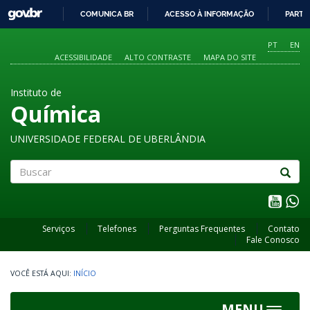
GOVBR
COMUNICA BR
ACESSO À INFORMAÇÃO
PARTI
IR
PARA
PT
EN
O
ACESSIBILIDADE
ALTO CONTRASTE
MAPA DO SITE
CONTEÚDO
Instituto de
Química
UNIVERSIDADE FEDERAL DE UBERLÂNDIA
Buscar
Serviços
Telefones
Perguntas Frequentes
Contato
Fale Conosco
INÍCIO
MENU