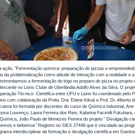
a ação, "Fermentação química: preparação de pizzas e empreendedo
tiu da problematização como atitude de interação com a realidade e a 
erimentarmos a fermentação do trigo no preparo de pizza no projeto
lescente no Lions Clube de Uberlândia Adolfo Alves da Silva. O proj
peração Técnico- Científica entre UFU e Lions foi coordenado pelo P
ino com colaboração da Profa. Dra. Elaine Kikuti e Prof. Dr. Alberto
cutora foi formada por discentes do curso de Química industrial, Ane
bosa Lourenço, Laura Ferreira dos Reis, Katarina Facirolli Fukuhara, 
Química, João Paulo de Menezes Pereira do projeto " Divulgação cien
emos e bebemos" Registro no SIEX 27448 que é vinculado ao prog
grama interdisciplinar de formação e divulgação científica em Gastr