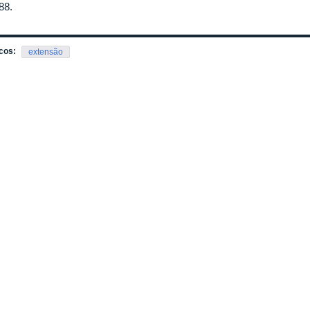
88.
cos:
extensão