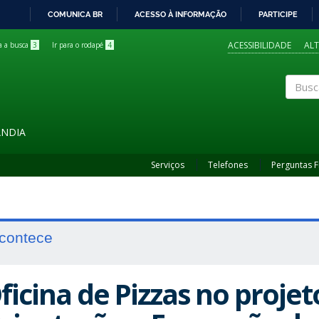
COMUNICA BR
ACESSO À INFORMAÇÃO
PARTICIPE
IR
PARA
ACESSIBILIDADE
AL
ra a busca
3
Ir para o rodapé
4
O
CONTEÚDO
Buscar
ÂNDIA
Serviços
Telefones
Perguntas 
contece
ficina de Pizzas no projet