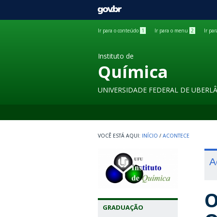
GOVBR
Ir para o conteúdo
1
Ir para o menu
2
Ir pa
Instituto de
Química
UNIVERSIDADE FEDERAL DE UBERL
INÍCIO
/
ACONTECE
A
O
GRADUAÇÃO