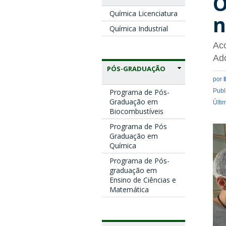
O
Química Licenciatura
n
Química Industrial
Aco
Ado
PÓS-GRADUAÇÃO
por
Programa de Pós-
Publ
Graduação em
Últi
Biocombustíveis
Programa de Pós
Graduação em
Química
Programa de Pós-
graduação em
Ensino de Ciências e
Matemática