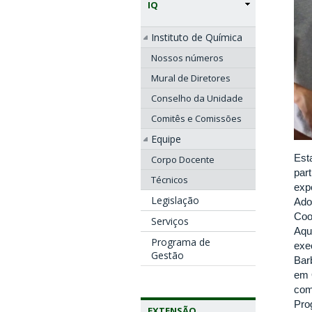
IQ
Instituto de Química
Nossos números
Mural de Diretores
Conselho da Unidade
Comitês e Comissões
Equipe
Est
Corpo Docente
par
Técnicos
exp
Legislação
Ado
Coo
Serviços
Aqu
Programa de
exe
Gestão
Bar
em 
com
Pro
EXTENSÃO