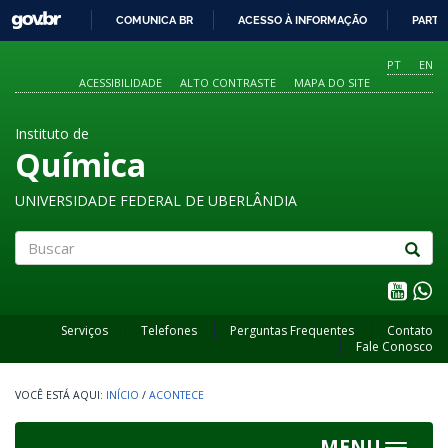
GOVBR
COMUNICA BR
ACESSO À INFORMAÇÃO
PARTI
IR
PARA
PT
EN
O
ACESSIBILIDADE
ALTO CONTRASTE
MAPA DO SITE
CONTEÚDO
Instituto de
Química
UNIVERSIDADE FEDERAL DE UBERLÂNDIA
Buscar
Serviços
Telefones
Perguntas Frequentes
Contato
Fale Conosco
INÍCIO
/
ACONTECE
MENU