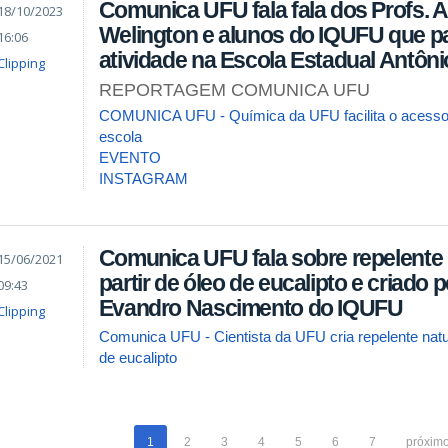
Comunica UFU fala fala dos Profs. A
18/10/2023
Welington e alunos do IQUFU que pa
16:06
atividade na Escola Estadual Antôni
Clipping
REPORTAGEM COMUNICA UFU
COMUNICA UFU - Química da UFU facilita o acesso à
escola
EVENTO
INSTAGRAM
Comunica UFU fala sobre repelente n
15/06/2021
partir de óleo de eucalipto e criado p
09:43
Evandro Nascimento do IQUFU
Clipping
Comunica UFU - Cientista da UFU cria repelente natural
de eucalipto
1
2
3
4
5
6
7
próximo