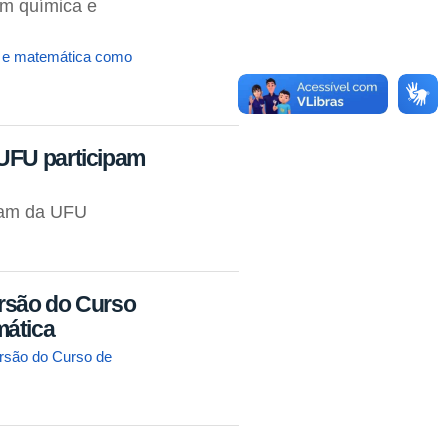
m química e
a e matemática como
UFU participam
gram da UFU
rsão do Curso
mática
rsão do Curso de