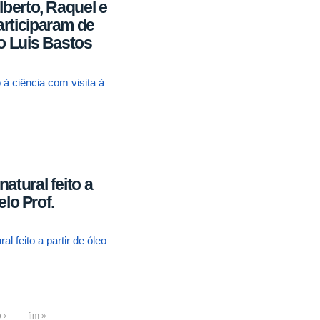
lberto, Raquel e
rticiparam de
o Luis Bastos
 ciência com visita à
atural feito a
elo Prof.
 feito a partir de óleo
 ›
fim »