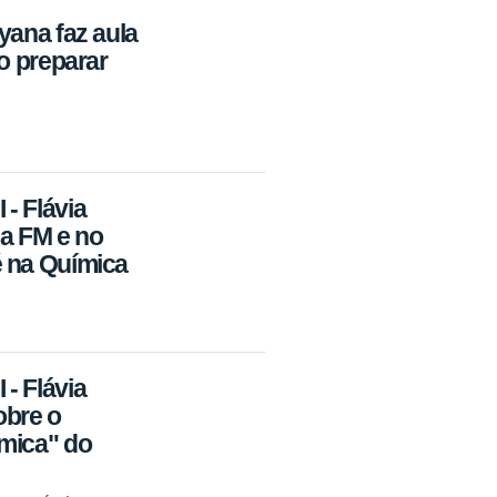
yana faz aula
o preparar
- Flávia
ia FM e no
 na Química
- Flávia
obre o
mica" do