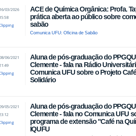
ACE de Química Orgânica: Profa. Ta
16/03/2026
prática aberta ao público sobre com
15:58
sabão
Clipping
Comunica UFU: Oficina de Sabão
Aluna de pós-graduação do PPGQUI 
08/06/2021
Clemente - fala na Rádio Universitár
21:49
Comunica UFU sobre o Projeto Café
Clipping
Solidário
Aluna de pós-graduação do PPGQUI 
09/05/2021
Clemente - fala no Comunica UFU s
23:12
programa de extensão "Café na Quí
Clipping
IQUFU