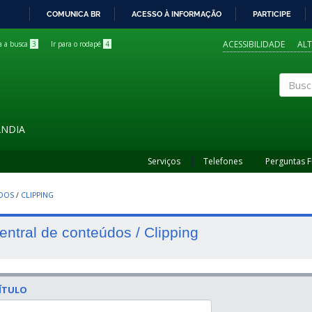
COMUNICA BR
ACESSO À INFORMAÇÃO
PARTICIPE
IR
PARA
ACESSIBILIDADE
AL
ra a busca
3
Ir para o rodapé
4
O
CONTEÚDO
Buscar
ÂNDIA
Serviços
Telefones
Perguntas 
UDOS
/
CLIPPING
entral de conteúdos / Clipping
ÍTULO