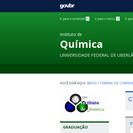
GOVBR
Ir para o conteúdo
1
Ir para o menu
2
Ir pa
Instituto de
Química
UNIVERSIDADE FEDERAL DE UBERL
INÍCIO
/
CENTRAL DE CONTE
C
T
GRADUAÇÃO