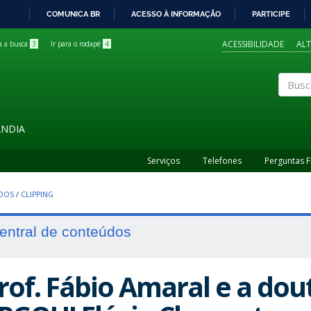
COMUNICA BR
ACESSO À INFORMAÇÃO
PARTICIPE
IR
PARA
ACESSIBILIDADE
AL
ra a busca
3
Ir para o rodapé
4
O
CONTEÚDO
Buscar
ÂNDIA
Serviços
Telefones
Perguntas 
UDOS
/
CLIPPING
entral de conteúdos
rof. Fábio Amaral e a do