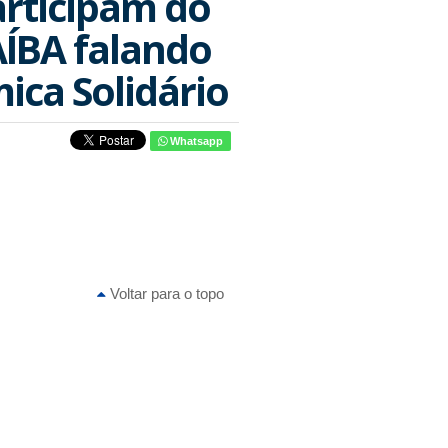
articipam do
BA falando
ica Solidário
Whatsapp
Voltar para o topo