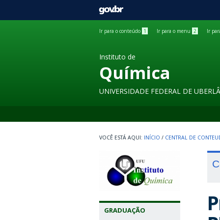
GOVBR
Ir para o conteúdo
1
Ir para o menu
2
Ir pa
Instituto de
Química
UNIVERSIDADE FEDERAL DE UBERL
INÍCIO
/
CENTRAL DE CONTE
C
P
GRADUAÇÃO