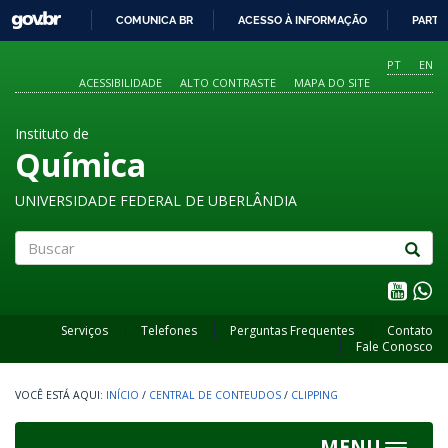
GOVBR
COMUNICA BR
ACESSO À INFORMAÇÃO
PARTI
IR
PARA
PT
EN
O
ACESSIBILIDADE
ALTO CONTRASTE
MAPA DO SITE
CONTEÚDO
Instituto de
Química
UNIVERSIDADE FEDERAL DE UBERLÂNDIA
Buscar
Serviços
Telefones
Perguntas Frequentes
Contato
Fale Conosco
INÍCIO
/
CENTRAL DE CONTEUDOS
/
CLIPPING
MENU