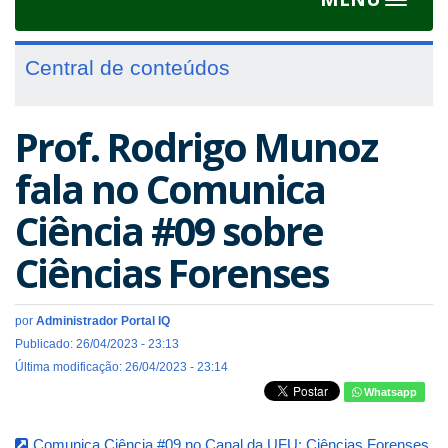
Toggle
navigat
Central de conteúdos
Prof. Rodrigo Munoz
fala no Comunica
Ciência #09 sobre
Ciências Forenses
por
Administrador Portal IQ
Publicado: 26/04/2023 - 23:13
Última modificação: 26/04/2023 - 23:14
Whatsapp
Comunica Ciência #09 no Canal da UFU: Ciências Forenses