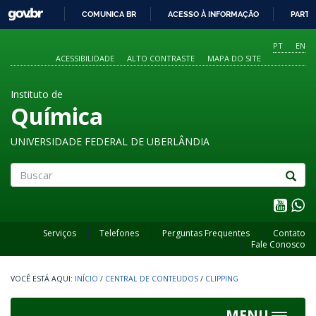
GOVBR
COMUNICA BR
ACESSO À INFORMAÇÃO
PARTI
IR
PARA
PT
EN
O
ACESSIBILIDADE
ALTO CONTRASTE
MAPA DO SITE
CONTEÚDO
Instituto de
Química
UNIVERSIDADE FEDERAL DE UBERLÂNDIA
Buscar
Serviços
Telefones
Perguntas Frequentes
Contato
Fale Conosco
INÍCIO
/
CENTRAL DE CONTEUDOS
/
CLIPPING
MENU