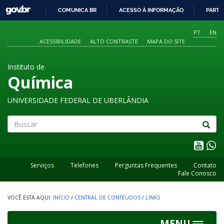
GOVBR
COMUNICA BR
ACESSO À INFORMAÇÃO
PARTI
IR
PARA
PT
EN
O
ACESSIBILIDADE
ALTO CONTRASTE
MAPA DO SITE
CONTEÚDO
Instituto de
Química
UNIVERSIDADE FEDERAL DE UBERLÂNDIA
Buscar
Serviços
Telefones
Perguntas Frequentes
Contato
Fale Conosco
INÍCIO
/
CENTRAL DE CONTEUDOS
/
LINKS
MENU