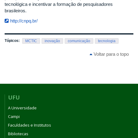
tecnológica e incentivar a formação de pesquisadores
brasileiros.
http://cnpq.br/
Tópicos:
MCTIC
inovação
comunicação
tecnologia
Voltar para o topo
UFU
A Universidade
Campi
Faculdades e Institutos
Bibliotecas