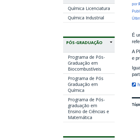
por
Química Licenciatura
Publ
Química Industrial
Últi
É u
ref
PÓS-GRADUAÇÃO
A P
Programa de Pós-
e p
Graduação em
Igu
Biocombustíveis
par
Programa de Pós
Graduação em
h
Química
Programa de Pós-
graduação em
Tópi
Ensino de Ciências e
Matemática