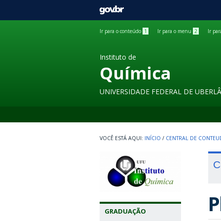
GOVBR
Ir para o conteúdo
1
Ir para o menu
2
Ir pa
Instituto de
Química
UNIVERSIDADE FEDERAL DE UBERL
INÍCIO
/
CENTRAL DE CONTE
C
P
GRADUAÇÃO