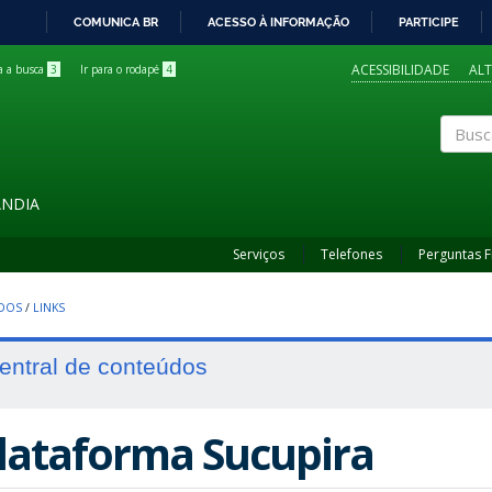
COMUNICA BR
ACESSO À INFORMAÇÃO
PARTICIPE
IR
PARA
ACESSIBILIDADE
AL
ra a busca
3
Ir para o rodapé
4
O
CONTEÚDO
Buscar
ÂNDIA
Serviços
Telefones
Perguntas 
UDOS
/
LINKS
entral de conteúdos
lataforma Sucupira