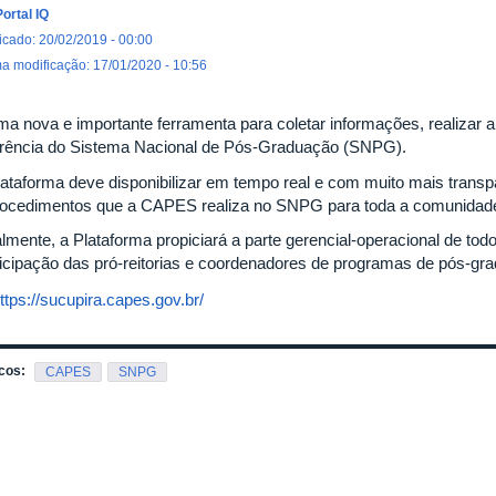
Portal IQ
icado: 20/02/2019 - 00:00
ma modificação: 17/01/2020 - 10:56
ma nova e importante ferramenta para coletar informações, realizar a
erência do Sistema Nacional de Pós-Graduação (SNPG).
lataforma deve disponibilizar em tempo real e com muito mais trans
rocedimentos que a CAPES realiza no SNPG para toda a comunidad
almente, a Plataforma propiciará a parte gerencial-operacional de tod
ticipação das pró-reitorias e coordenadores de programas de pós-gr
ttps://sucupira.capes.gov.br/
cos:
CAPES
SNPG