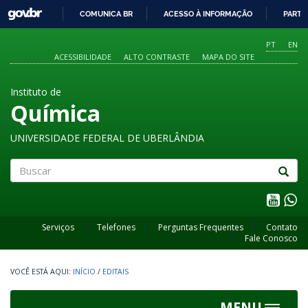
GOVBR
COMUNICA BR
ACESSO À INFORMAÇÃO
PARTI
IR
PARA
PT
EN
O
ACESSIBILIDADE
ALTO CONTRASTE
MAPA DO SITE
CONTEÚDO
Instituto de
Química
UNIVERSIDADE FEDERAL DE UBERLÂNDIA
Buscar
Serviços
Telefones
Perguntas Frequentes
Contato
Fale Conosco
INÍCIO
/
EDITAIS
MENU