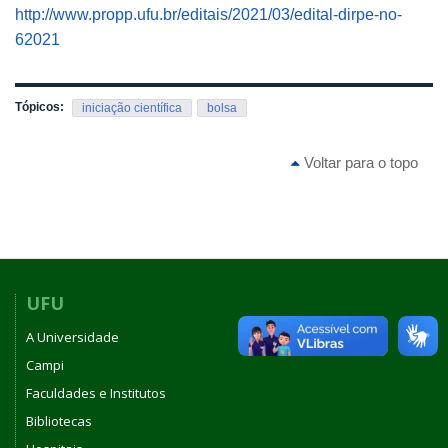
http://www.propp.ufu.br/editais/2021/03/edital-dirpe-no-
62021
Tópicos:
iniciação científica
bolsa
Voltar para o topo
UFU
A Universidade
Campi
Faculdades e Institutos
Bibliotecas