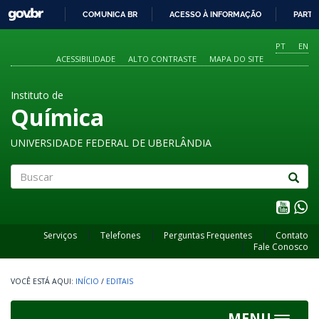
GOVBR
COMUNICA BR
ACESSO À INFORMAÇÃO
PARTI
IR
PARA
PT
EN
O
ACESSIBILIDADE
ALTO CONTRASTE
MAPA DO SITE
CONTEÚDO
Instituto de
Química
UNIVERSIDADE FEDERAL DE UBERLÂNDIA
Buscar
Serviços
Telefones
Perguntas Frequentes
Contato
Fale Conosco
INÍCIO
/
EDITAIS
MENU