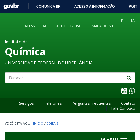
GOVBR
COMUNICA BR
ACESSO À INFORMAÇÃO
PARTI
IR
PARA
PT
EN
O
ACESSIBILIDADE
ALTO CONTRASTE
MAPA DO SITE
CONTEÚDO
Instituto de
Química
UNIVERSIDADE FEDERAL DE UBERLÂNDIA
Buscar
Serviços
Telefones
Perguntas Frequentes
Contato
Fale Conosco
INÍCIO
/
EDITAIS
MENU