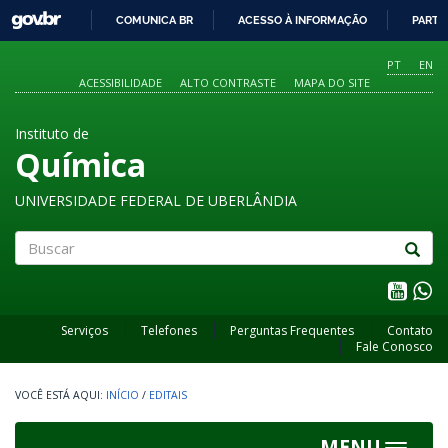
GOVBR
COMUNICA BR
ACESSO À INFORMAÇÃO
PARTI
IR
PARA
PT
EN
O
ACESSIBILIDADE
ALTO CONTRASTE
MAPA DO SITE
CONTEÚDO
Instituto de
Química
UNIVERSIDADE FEDERAL DE UBERLÂNDIA
Buscar
Serviços
Telefones
Perguntas Frequentes
Contato
Fale Conosco
INÍCIO
/
EDITAIS
MENU