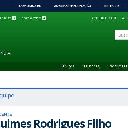
COMUNICA BR
ACESSO À INFORMAÇÃO
PARTICIPE
IR
PARA
ACESSIBILIDADE
AL
ra a busca
3
Ir para o rodapé
4
O
CONTEÚDO
Buscar
ÂNDIA
Serviços
Telefones
Perguntas 
quipe
CENTE
uimes Rodrigues Filho