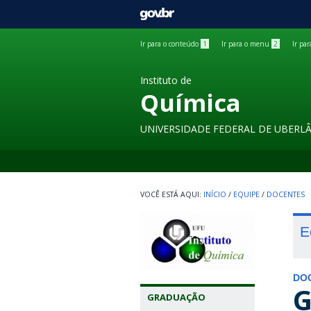
GOVBR
Ir para o conteúdo
1
Ir para o menu
2
Ir pa
Instituto de
Química
UNIVERSIDADE FEDERAL DE UBERL
INÍCIO
/
EQUIPE
/
DOCENTES
E
DO
G
GRADUAÇÃO