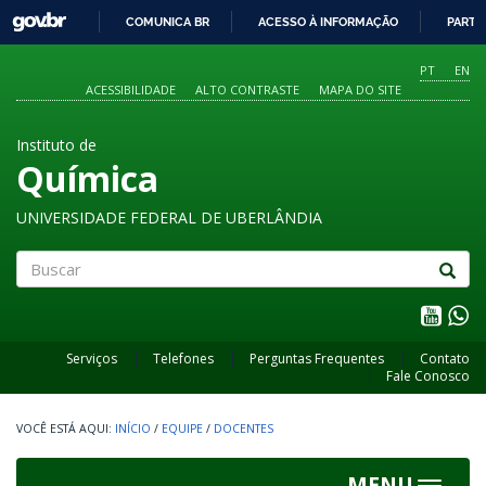
GOVBR
COMUNICA BR
ACESSO À INFORMAÇÃO
PARTI
IR
PARA
PT
EN
O
ACESSIBILIDADE
ALTO CONTRASTE
MAPA DO SITE
CONTEÚDO
Instituto de
Química
UNIVERSIDADE FEDERAL DE UBERLÂNDIA
Buscar
Serviços
Telefones
Perguntas Frequentes
Contato
Fale Conosco
INÍCIO
/
EQUIPE
/
DOCENTES
MENU