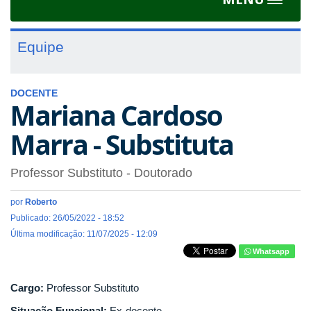
Toggle
navigat
Equipe
DOCENTE
Mariana Cardoso
Marra - Substituta
Professor Substituto
- Doutorado
por
Roberto
Publicado: 26/05/2022 - 18:52
Última modificação: 11/07/2025 - 12:09
Whatsapp
Cargo:
Professor Substituto
Situação Funcional:
Ex-docente