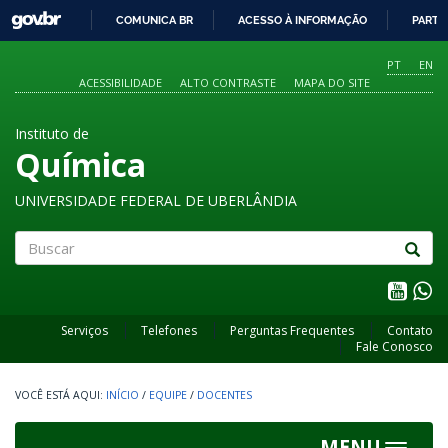
GOVBR
COMUNICA BR
ACESSO À INFORMAÇÃO
PARTI
IR
PARA
PT
EN
O
ACESSIBILIDADE
ALTO CONTRASTE
MAPA DO SITE
CONTEÚDO
Instituto de
Química
UNIVERSIDADE FEDERAL DE UBERLÂNDIA
Buscar
Serviços
Telefones
Perguntas Frequentes
Contato
Fale Conosco
INÍCIO
/
EQUIPE
/
DOCENTES
MENU