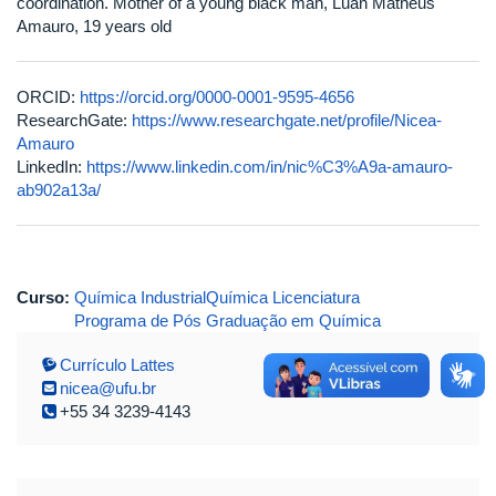
coordination. Mother of a young black man, Luan Matheus
Amauro, 19 years old
ORCID:
https://orcid.org/0000-0001-9595-4656
ResearchGate:
https://www.researchgate.net/profile/Nicea-
Amauro
LinkedIn:
https://www.linkedin.com/in/nic%C3%A9a-amauro-
ab902a13a/
Curso:
Química Industrial
Química Licenciatura
Programa de Pós Graduação em Química
Currículo Lattes
nicea@ufu.br
+55 34 3239-4143