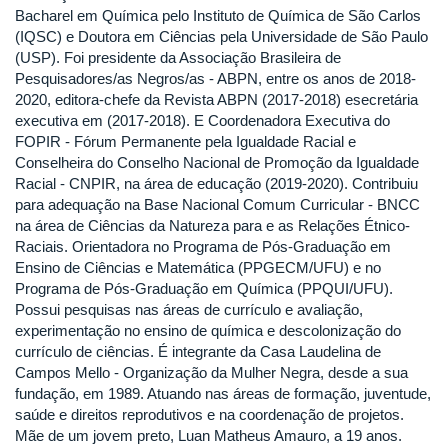
Bacharel em Química pelo Instituto de Química de São Carlos
(IQSC) e Doutora em Ciências pela Universidade de São Paulo
(USP). Foi presidente da Associação Brasileira de
Pesquisadores/as Negros/as - ABPN, entre os anos de 2018-
2020, editora-chefe da Revista ABPN (2017-2018) esecretária
executiva em (2017-2018). E Coordenadora Executiva do
FOPIR - Fórum Permanente pela Igualdade Racial e
Conselheira do Conselho Nacional de Promoção da Igualdade
Racial - CNPIR, na área de educação (2019-2020). Contribuiu
para adequação na Base Nacional Comum Curricular - BNCC
na área de Ciências da Natureza para e as Relações Étnico-
Raciais. Orientadora no Programa de Pós-Graduação em
Ensino de Ciências e Matemática (PPGECM/UFU) e no
Programa de Pós-Graduação em Química (PPQUI/UFU).
Possui pesquisas nas áreas de currículo e avaliação,
experimentação no ensino de química e descolonização do
currículo de ciências. É integrante da Casa Laudelina de
Campos Mello - Organização da Mulher Negra, desde a sua
fundação, em 1989. Atuando nas áreas de formação, juventude,
saúde e direitos reprodutivos e na coordenação de projetos.
Mãe de um jovem preto, Luan Matheus Amauro, a 19 anos.