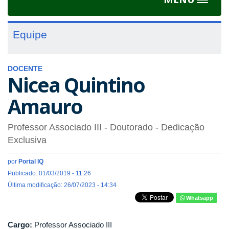
Toggle
navigat
Equipe
DOCENTE
Nicea Quintino
Amauro
Professor Associado III
- Doutorado
- Dedicação
Exclusiva
por
Portal IQ
Publicado: 01/03/2019 - 11:26
Última modificação: 26/07/2023 - 14:34
Whatsapp
Cargo:
Professor Associado III