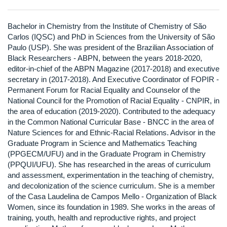
Bachelor in Chemistry from the Institute of Chemistry of São
Carlos (IQSC) and PhD in Sciences from the University of São
Paulo (USP). She was president of the Brazilian Association of
Black Researchers - ABPN, between the years 2018-2020,
editor-in-chief of the ABPN Magazine (2017-2018) and executive
secretary in (2017-2018). And Executive Coordinator of FOPIR -
Permanent Forum for Racial Equality and Counselor of the
National Council for the Promotion of Racial Equality - CNPIR, in
the area of education (2019-2020). Contributed to the adequacy
in the Common National Curricular Base - BNCC in the area of
Nature Sciences for and Ethnic-Racial Relations. Advisor in the
Graduate Program in Science and Mathematics Teaching
(PPGECM/UFU) and in the Graduate Program in Chemistry
(PPQUI/UFU). She has researched in the areas of curriculum
and assessment, experimentation in the teaching of chemistry,
and decolonization of the science curriculum. She is a member
of the Casa Laudelina de Campos Mello - Organization of Black
Women, since its foundation in 1989. She works in the areas of
training, youth, health and reproductive rights, and project