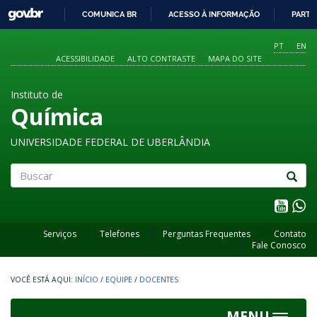
GOVBR
COMUNICA BR
ACESSO À INFORMAÇÃO
PARTI
IR
PARA
PT
EN
O
ACESSIBILIDADE
ALTO CONTRASTE
MAPA DO SITE
CONTEÚDO
Instituto de
Química
UNIVERSIDADE FEDERAL DE UBERLÂNDIA
Buscar
Serviços
Telefones
Perguntas Frequentes
Contato
Fale Conosco
INÍCIO
/
EQUIPE
/
DOCENTES
MENU