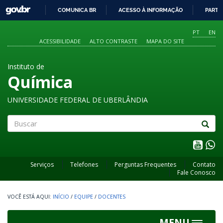
GOVBR
COMUNICA BR
ACESSO À INFORMAÇÃO
PARTI
IR
PARA
PT
EN
O
ACESSIBILIDADE
ALTO CONTRASTE
MAPA DO SITE
CONTEÚDO
Instituto de
Química
UNIVERSIDADE FEDERAL DE UBERLÂNDIA
Buscar
Serviços
Telefones
Perguntas Frequentes
Contato
Fale Conosco
INÍCIO
/
EQUIPE
/
DOCENTES
MENU