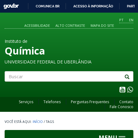
GOVBR
COMUNICA BR
ACESSO À INFORMAÇÃO
PARTI
IR
PARA
PT
EN
O
ACESSIBILIDADE
ALTO CONTRASTE
MAPA DO SITE
CONTEÚDO
Instituto de
Química
UNIVERSIDADE FEDERAL DE UBERLÂNDIA
Buscar
Serviços
Telefones
Perguntas Frequentes
Contato
Fale Conosco
INÍCIO
/
TAGS
MENU