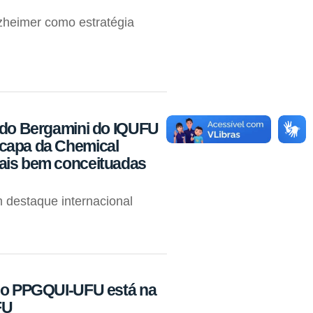
heimer como estratégia
ando Bergamini do IQUFU
acapa da Chemical
mais bem conceituadas
 destaque internacional
 no PPGQUI-UFU está na
FU