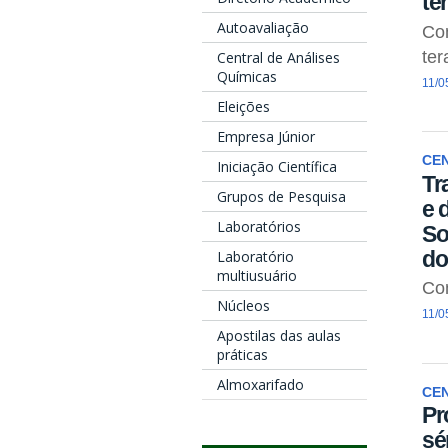
te
Autoavaliação
Co
ter
Central de Análises
Químicas
11/0
Eleições
Empresa Júnior
CE
Iniciação Científica
Tr
Grupos de Pesquisa
e 
Laboratórios
So
do
Laboratório
multiusuário
Com
Núcleos
11/0
Apostilas das aulas
práticas
Almoxarifado
CE
Pr
sé