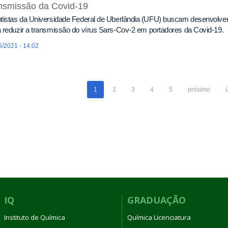
nsmissão da Covid-19
tistas da Universidade Federal de Uberlândia (UFU) buscam desenvolve
 reduzir a transmissão do vírus Sars-Cov-2 em portadores da Covid-19.
5/2021 - 14:02
1
2
3
4
5
próximo
IQ
GRADUAÇÃO
Instituto de Química
Química Licenciatura