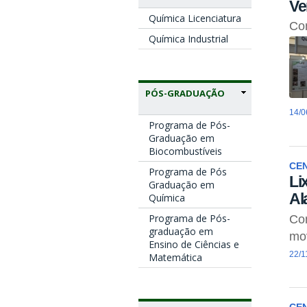
Ve
Química Licenciatura
Con
Química Industrial
PÓS-GRADUAÇÃO
14/0
Programa de Pós-
Graduação em
Biocombustíveis
CE
Programa de Pós
Li
Graduação em
Al
Química
Programa de Pós-
Com
graduação em
mov
Ensino de Ciências e
22/1
Matemática