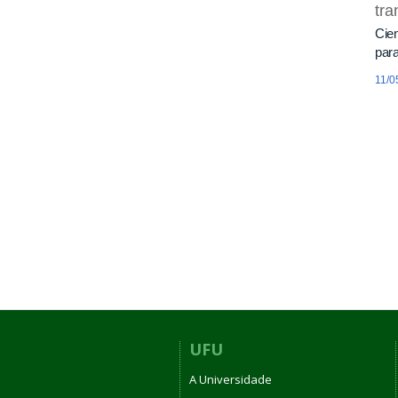
tra
Cien
para
11/0
UFU
A Universidade