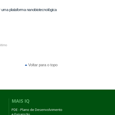
r uma plataforma nanobiotecnológica
último
Voltar para o topo
MAIS IQ
PDE - Plano de Desenvolvimento
e Expansão