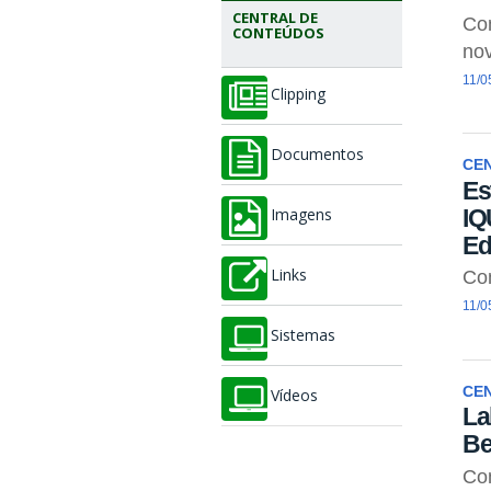
CENTRAL DE
Co
CONTEÚDOS
nov
11/0
Clipping
Documentos
CE
Es
IQ
Imagens
Ed
Co
Links
11/0
Sistemas
CE
Vídeos
La
Be
Com