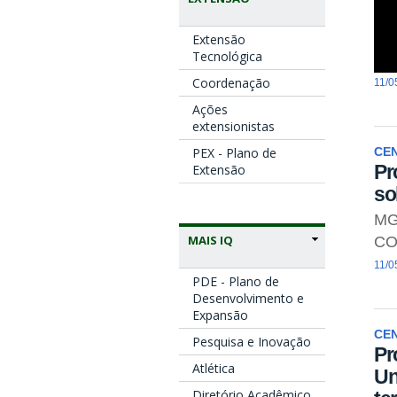
Extensão
Tecnológica
Coordenação
11/0
Ações
extensionistas
PEX - Plano de
CE
Pr
Extensão
so
MG
MAIS IQ
CO
11/0
PDE - Plano de
Desenvolvimento e
Expansão
CE
Pesquisa e Inovação
Pr
Atlética
Un
Diretório Acadêmico