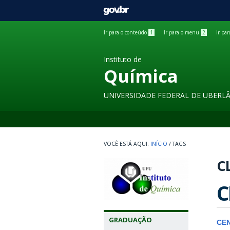
GOVBR
Ir para o conteúdo
1
Ir para o menu
2
Ir pa
Instituto de
Química
UNIVERSIDADE FEDERAL DE UBERL
INÍCIO
/
TAGS
C
C
GRADUAÇÃO
CE