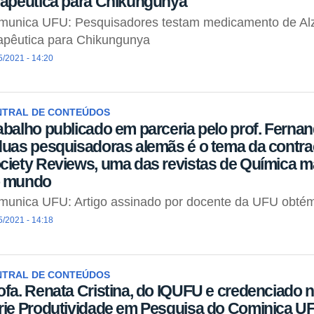
rapêutica para Chikungunya
munica UFU: Pesquisadores testam medicamento de Alz
apêutica para Chikungunya
5/2021 - 14:20
NTRAL DE CONTEÚDOS
abalho publicado em parceria pelo prof. Fern
duas pesquisadoras alemãs é o tema da contr
ciety Reviews, uma das revistas de Química 
 mundo
unica UFU: Artigo assinado por docente da UFU obtém
5/2021 - 14:18
NTRAL DE CONTEÚDOS
ofa. Renata Cristina, do IQUFU e credenciado
rie Produtividade em Pesquisa do Cominica U