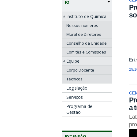
CE
IQ
Pr
so
Instituto de Química
Nossos números
Mural de Diretores
Conselho da Unidade
Comitês e Comissões
Entr
Equipe
29/1
Corpo Docente
Técnicos
Legislação
CE
Serviços
Pr
Programa de
a 
Gestão
Lab
pro
EXTENSÃO