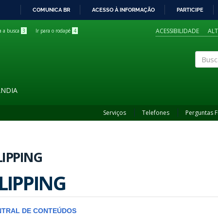
COMUNICA BR
ACESSO À INFORMAÇÃO
PARTICIPE
IR
PARA
ACESSIBILIDADE
AL
ra a busca
3
Ir para o rodapé
4
O
CONTEÚDO
Buscar
ÂNDIA
Serviços
Telefones
Perguntas 
LIPPING
LIPPING
NTRAL DE CONTEÚDOS