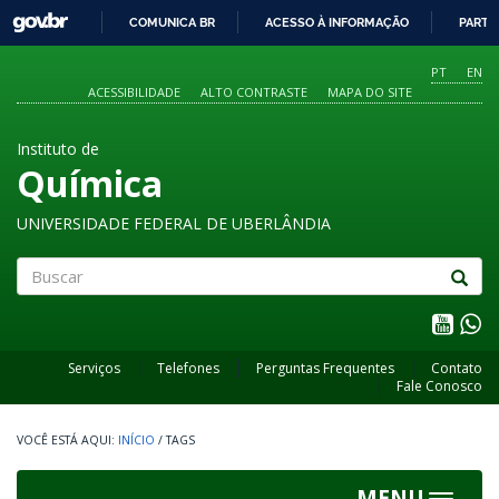
GOVBR
COMUNICA BR
ACESSO À INFORMAÇÃO
PARTI
IR
PARA
PT
EN
O
ACESSIBILIDADE
ALTO CONTRASTE
MAPA DO SITE
CONTEÚDO
Instituto de
Química
UNIVERSIDADE FEDERAL DE UBERLÂNDIA
Buscar
Serviços
Telefones
Perguntas Frequentes
Contato
Fale Conosco
INÍCIO
/
TAGS
MENU