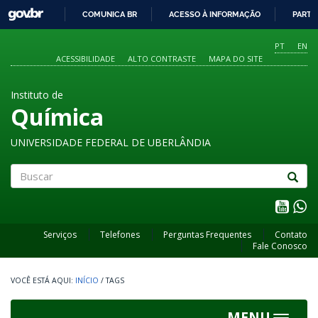
GOVBR
COMUNICA BR
ACESSO À INFORMAÇÃO
PARTI
IR
PARA
PT
EN
O
ACESSIBILIDADE
ALTO CONTRASTE
MAPA DO SITE
CONTEÚDO
Instituto de
Química
UNIVERSIDADE FEDERAL DE UBERLÂNDIA
Buscar
Serviços
Telefones
Perguntas Frequentes
Contato
Fale Conosco
INÍCIO
/
TAGS
MENU