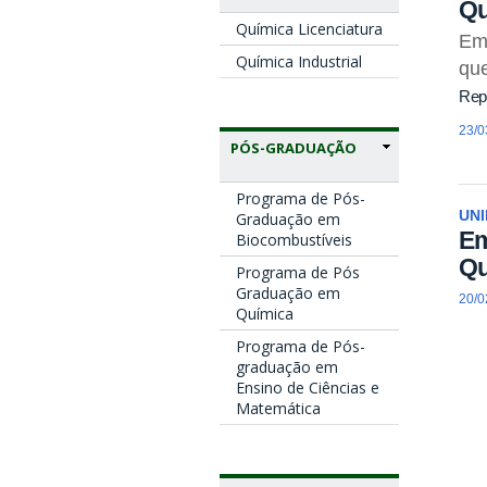
Qu
Química Licenciatura
Em 
Química Industrial
que
Rep
23/0
PÓS-GRADUAÇÃO
Programa de Pós-
UN
Graduação em
Em
Biocombustíveis
Qu
Programa de Pós
Graduação em
20/0
Química
Programa de Pós-
graduação em
Ensino de Ciências e
Matemática