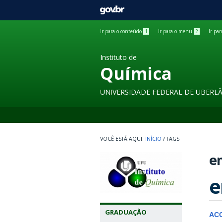
GOVBR
Ir para o conteúdo
1
Ir para o menu
2
Ir pa
Instituto de
Química
UNIVERSIDADE FEDERAL DE UBERL
INÍCIO
/
TAGS
e
e
GRADUAÇÃO
AC