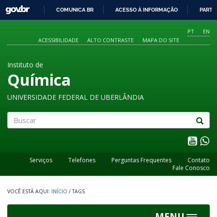
GOVBR
COMUNICA BR
ACESSO À INFORMAÇÃO
PARTI
IR
PARA
PT
EN
O
ACESSIBILIDADE
ALTO CONTRASTE
MAPA DO SITE
CONTEÚDO
Instituto de
Química
UNIVERSIDADE FEDERAL DE UBERLÂNDIA
Buscar
Serviços
Telefones
Perguntas Frequentes
Contato
Fale Conosco
INÍCIO
/
TAGS
MENU