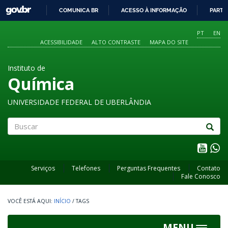
GOVBR
COMUNICA BR
ACESSO À INFORMAÇÃO
PARTI
IR
PARA
PT
EN
O
ACESSIBILIDADE
ALTO CONTRASTE
MAPA DO SITE
CONTEÚDO
Instituto de
Química
UNIVERSIDADE FEDERAL DE UBERLÂNDIA
Buscar
Serviços
Telefones
Perguntas Frequentes
Contato
Fale Conosco
INÍCIO
/
TAGS
MENU