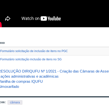
exo
Formulário solicitação de inclusão de itens no PGC
Formulário solicitação inclusão de itens no SG
ESOLUÇÃO DIRIQUFU Nº 1/2021 - Criação das Câmaras de Asse
 ações administrativas e acadêmicas
lanilha de compras IQUFU
lmoxarifado
cos:
câmara