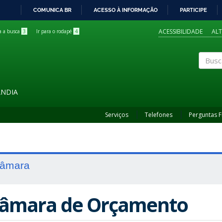
COMUNICA BR
ACESSO À INFORMAÇÃO
PARTICIPE
IR
PARA
ACESSIBILIDADE
AL
ra a busca
3
Ir para o rodapé
4
O
CONTEÚDO
Buscar
ÂNDIA
Serviços
Telefones
Perguntas 
âmara
âmara de Orçamento