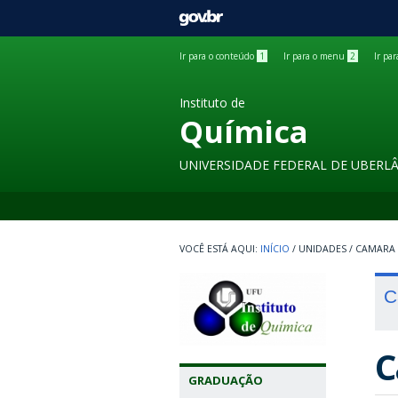
GOVBR
Ir para o conteúdo
1
Ir para o menu
2
Ir pa
Instituto de
Química
UNIVERSIDADE FEDERAL DE UBERL
INÍCIO
/
UNIDADES
/
CAMARA
C
C
GRADUAÇÃO