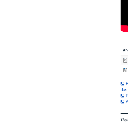
An
R
das
P
A
Tópi