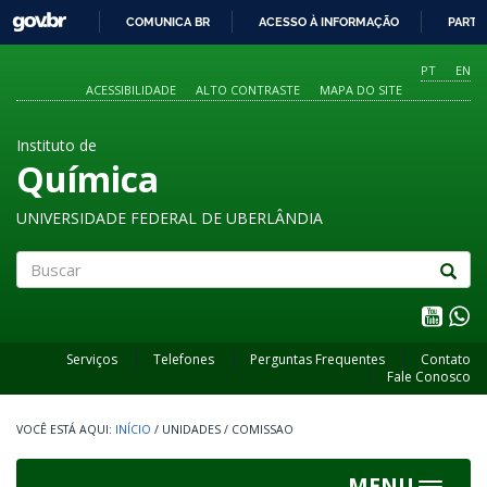
GOVBR
COMUNICA BR
ACESSO À INFORMAÇÃO
PARTI
IR
PARA
PT
EN
O
ACESSIBILIDADE
ALTO CONTRASTE
MAPA DO SITE
CONTEÚDO
Instituto de
Química
UNIVERSIDADE FEDERAL DE UBERLÂNDIA
Buscar
Serviços
Telefones
Perguntas Frequentes
Contato
Fale Conosco
INÍCIO
/
UNIDADES
/
COMISSAO
MENU