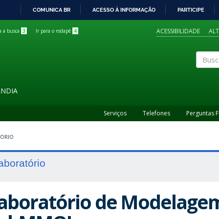
COMUNICA BR
ACESSO À INFORMAÇÃO
PARTICIPE
IR
PARA
ACESSIBILIDADE
AL
ra a busca
3
Ir para o rodapé
4
O
CONTEÚDO
Buscar
ÂNDIA
Serviços
Telefones
Perguntas 
TORIO
aboratório
aboratório de Modelagem