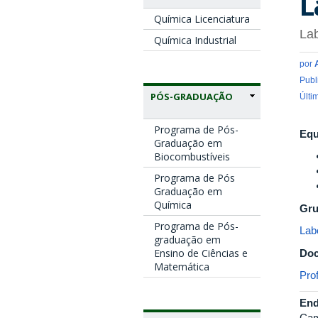
L
Química Licenciatura
La
Química Industrial
por
Publ
PÓS-GRADUAÇÃO
Últi
Programa de Pós-
Equ
Graduação em
Biocombustíveis
Programa de Pós
Graduação em
Química
Gru
Programa de Pós-
Lab
graduação em
Ensino de Ciências e
Doc
Matemática
Pro
End
Cam