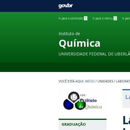
GOVBR
Ir para o conteúdo
1
Ir para o menu
2
Ir pa
Instituto de
Química
UNIVERSIDADE FEDERAL DE UBERL
INÍCIO
/
UNIDADES
/
LABORA
L
L
GRADUAÇÃO