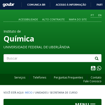
GOVBR
COMUNICA BR
ACESSO À INFORMAÇÃO
PARTI
IR
PARA
PT
EN
O
ACESSIBILIDADE
ALTO CONTRASTE
MAPA DO SITE
CONTEÚDO
Instituto de
Química
UNIVERSIDADE FEDERAL DE UBERLÂNDIA
Buscar
Serviços
Telefones
Perguntas Frequentes
Contato
Fale Conosco
INÍCIO
/
UNIDADES
/
SECRETARIA DE CURSO
MENU