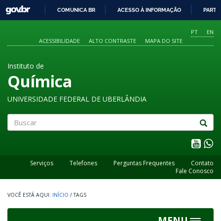
GOVBR
COMUNICA BR
ACESSO À INFORMAÇÃO
PARTI
IR
PARA
PT
EN
O
ACESSIBILIDADE
ALTO CONTRASTE
MAPA DO SITE
CONTEÚDO
Instituto de
Química
UNIVERSIDADE FEDERAL DE UBERLÂNDIA
Buscar
Serviços
Telefones
Perguntas Frequentes
Contato
Fale Conosco
INÍCIO
/
TAGS
MENU