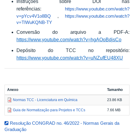
Instruções sobre DOI nas
referências:
https://www.youtube.com/watch?
v=pYcv4V1o8BQ
,
https://www.youtube.com/watch?
v=TIWuKQNB-TY
Conversão do arquivo a PDF-A:
https://www.youtube.com/watch?v=hgAOoBdjsCo
Depósito do TCC no repositório:
https://www.youtube.com/watch?v=uNZufEU48XU
Anexo
Tamanho
Normas TCC - Licenciatura em Química
23.86 KB
Guia de Normatização para Projetos e TCCs
7.66 MB
Resolução CONGRAD no. 46/2022 - Normas Gerais da
Graduação