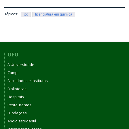
Tópicos:
tcc
licenciatura em química
UFU
A Universidade
Campi
Faculdades e Institutos
Bibliotecas
Hospitais
Restaurantes
Fundações
Apoio estudantil
Internacionalização