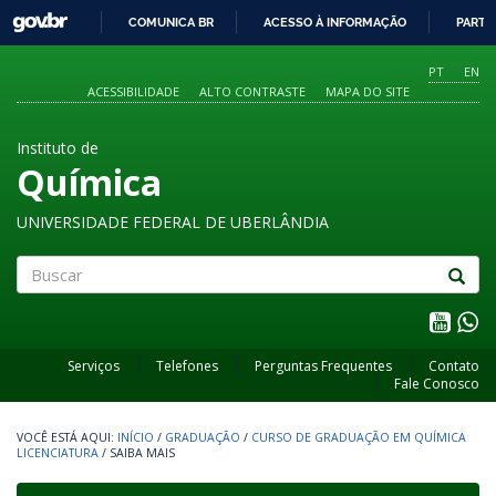
GOVBR
COMUNICA BR
ACESSO À INFORMAÇÃO
PARTI
IR
PARA
PT
EN
O
ACESSIBILIDADE
ALTO CONTRASTE
MAPA DO SITE
CONTEÚDO
Instituto de
Química
UNIVERSIDADE FEDERAL DE UBERLÂNDIA
Buscar
Serviços
Telefones
Perguntas Frequentes
Contato
Fale Conosco
INÍCIO
/
GRADUAÇÃO
/
CURSO DE GRADUAÇÃO EM QUÍMICA
LICENCIATURA
/
SAIBA MAIS