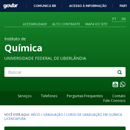
GOVBR
COMUNICA BR
ACESSO À INFORMAÇÃO
PARTI
IR
PARA
PT
EN
O
ACESSIBILIDADE
ALTO CONTRASTE
MAPA DO SITE
CONTEÚDO
Instituto de
Química
UNIVERSIDADE FEDERAL DE UBERLÂNDIA
Buscar
Serviços
Telefones
Perguntas Frequentes
Contato
Fale Conosco
INÍCIO
/
GRADUAÇÃO
/
CURSO DE GRADUAÇÃO EM QUÍMICA
LICENCIATURA