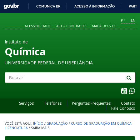
GOVBR
COMUNICA BR
ACESSO À INFORMAÇÃO
PARTI
IR
PARA
PT
EN
O
ACESSIBILIDADE
ALTO CONTRASTE
MAPA DO SITE
CONTEÚDO
Instituto de
Química
UNIVERSIDADE FEDERAL DE UBERLÂNDIA
Buscar
Serviços
Telefones
Perguntas Frequentes
Contato
Fale Conosco
INÍCIO
/
GRADUAÇÃO
/
CURSO DE GRADUAÇÃO EM QUÍMICA
LICENCIATURA
/
SAIBA MAIS