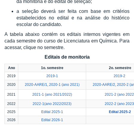
da monitoria e do edital de seleção;
a seleção deverá ser feita com base em critérios
estabelecidos no edital e na análise do histórico
escolar do candidato.
A tabela abaixo contém os editais internos vigentes em
cada semestre do curso de Licenciatura em Química. Para
acessar, clique no semestre.
Editais de monitoria
Ano
1o. semestre
2o. semestre
2019
2019-1
2019-2
2020
2020-AARE/1
,
2020-1 (ano 2021)
2020-AARE/2
,
2020-2 (a
2021
2021-1 (ano 2021/2022)
2021-2 (ano 2022
2022
2022-1(ano 2022/2023)
2022-2 (ano 2023
2025
Edital 2025-1
Edital 2025-2
2026
Edital 2026-1