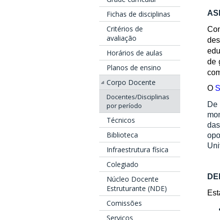
AS
Fichas de disciplinas
Critérios de
Co
avaliação
des
ed
Horários de aulas
de 
Planos de ensino
com
Corpo Docente
O
S
Docentes/Disciplinas
De
por período
mom
Técnicos
das
Biblioteca
opo
Uni
Infraestrutura física
Colegiado
DE
Núcleo Docente
Estruturante (NDE)
Est
Comissões
Serviços