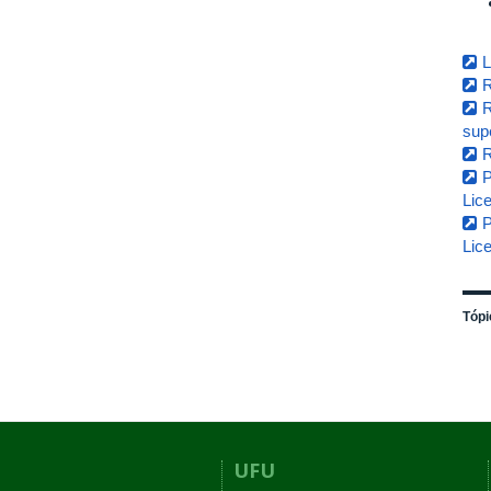
L
R
R
sup
R
P
Lic
P
Lic
Tópi
UFU