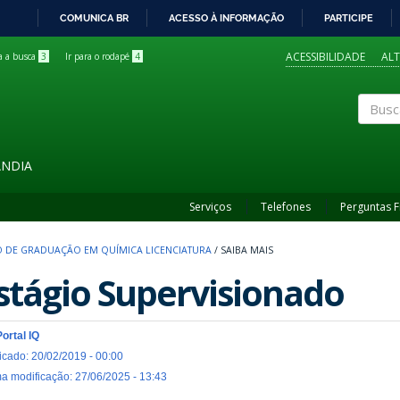
COMUNICA BR
ACESSO À INFORMAÇÃO
PARTICIPE
IR
PARA
ACESSIBILIDADE
AL
ra a busca
3
Ir para o rodapé
4
O
CONTEÚDO
Buscar
ÂNDIA
Serviços
Telefones
Perguntas 
 DE GRADUAÇÃO EM QUÍMICA LICENCIATURA
/
SAIBA MAIS
stágio Supervisionado
Portal IQ
icado: 20/02/2019 - 00:00
ma modificação: 27/06/2025 - 13:43