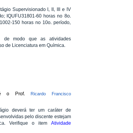
ágio Supervisionado I, II, III e IV
odo; IQUFU31801-60 horas no 8o.
1002-150 horas no 10o. período,
al, de modo que as atividades
so de Licenciatura em Química.
o é o Prof.
Ricardo Francisco
tágio deverá ter um caráter de
senvolvidas pelo discente estejam
ca. Verifique o item
Atividade