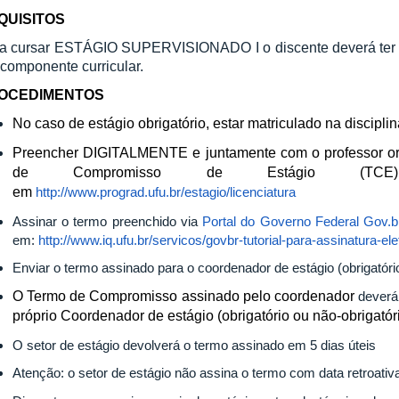
QUISITOS
a cursar ESTÁGIO SUPERVISIONADO I o discente deverá ter 
componente curricular.
OCEDIMENTOS
No caso de estágio obrigatório, estar matriculado na disciplin
Preencher DIGITALMENTE e juntamente com o professor or
de Compromisso de Estágio (TCE) L
em
http://www.prograd.ufu.br/estagio/licenciatura
Assinar o termo preenchido via
Portal do Governo Federal Gov.b
em:
http://www.iq.ufu.br/servicos/govbr-tutorial-para-assinatura-ele
Enviar o termo assinado para o coordenador de estágio (obrigatório
O Termo de Compromisso assinado pelo coordenador
deverá
próprio Coordenador de estágio (obrigatório ou não-obrigatór
O setor de estágio devolverá o termo assinado em 5 dias úteis
Atenção: o setor de estágio não assina o termo com data retroativ