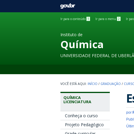
GOVBR
Ir para o conteúdo
1
Ir para o menu
2
Ir pa
Instituto de
Química
UNIVERSIDADE FEDERAL DE UBERL
INÍCIO
/
GRADUAÇÃO
/
CURSO
E
QUÍMICA
LICENCIATURA
por
Conheça o curso
Publ
Projeto Pedagógico
Últi
Grade curricular