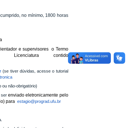
cumprido, no mínimo, 1800 horas
a
ientador e supervisores o Termo
icenciatura contido
r
(se tiver dúvidas, acesse o tutorial
tronica
 ou não-obrigatório)
 ser
enviado eletronicamente pelo
io)
para
estagio@prograd.ufu.br
a.