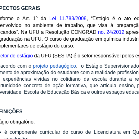
PECTOS GERAIS
nforme o Art. 1º da
Lei 11.788/2008
, “Estágio é o ato ed
envolvido no ambiente de trabalho, que visa à preparaçã
ucandos”. Na UFU a Resolução CONGRAD
no. 24/2012
aprese
graduação na UFU. O curso de graduação em química industri
plementares de estágio do curso.
etor de estágio
da UFU (SESTA) é o setor responsável pelos e
 acordo com o
projeto pedagógico
, o Estágio Supervisionado
ento de aproximação do estudante com a realidade profissiona
 experiências vividas no cotidiano da escola durante a r
rtunidade concreta de ação formativa, que articula ensino,
versidade, Escola de Educação Básica e outros espaços educa
FINIÇÕES
ágio obrigatório:
é componente curricular do curso de Licenciatura em Qu
conclusão;