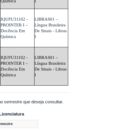
Química
I
IQUFU31102 -
LIBRAS01 –
PROINTER I –
Língua Brasileira
Docência Em
De Sinais - Libras
Química
I
IQUFU31102 -
LIBRAS01 –
PROINTER I –
Língua Brasileira
Docência Em
De Sinais - Libras
Química
I
no semestre que deseja consultar.
Licenciatura
semestre