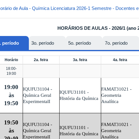
orário de Aula - Química Licenciatura 2026-1 Semestre - Docentes e
HORÁRIOS DE AULAS - 2026/1 (ano 2
. período
3o. período
5o. período
7o. período
Horário
2a. feira
3a. feira
4a. feira
18:00-
19:00
19:00
IQUFU31104 -
FAMAT31021 -
IQUFU31101 -
às
Química Geral
Geometria
História da Química
ExperimentalI
Analítica
19:50
19:50
IQUFU31104 -
FAMAT31021 -
IQUFU31101 -
às
Química Geral
Geometria
História da Química
ExperimentalI
Analítica
20:40