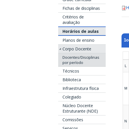
H
Fichas de disciplinas
Critérios de
avaliação
Horários de aulas
Planos de ensino
1o
Corpo Docente
Docentes/Disciplinas
por período
L
Técnicos
Biblioteca
Infraestrutura física
M
Colegiado
Núcleo Docente
Estruturante (NDE)
Comissões
N
Serviços