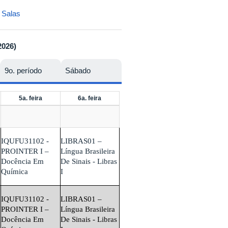
 Salas
026)
9o. período
Sábado
5a. feira
6a. feira
IQUFU31102 -
LIBRAS01 –
PROINTER I –
Língua Brasileira
Docência Em
De Sinais - Libras
Química
I
IQUFU31102 -
LIBRAS01 –
PROINTER I –
Língua Brasileira
Docência Em
De Sinais - Libras