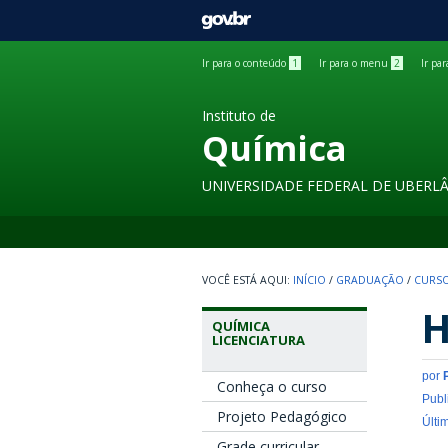
GOVBR
Ir para o conteúdo
1
Ir para o menu
2
Ir pa
Instituto de
Química
UNIVERSIDADE FEDERAL DE UBERL
INÍCIO
/
GRADUAÇÃO
/
CURSO
H
QUÍMICA
LICENCIATURA
por
Conheça o curso
Publ
Projeto Pedagógico
Últi
Grade curricular