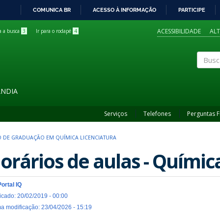
COMUNICA BR
ACESSO À INFORMAÇÃO
PARTICIPE
IR
PARA
ACESSIBILIDADE
AL
ra a busca
3
Ir para o rodapé
4
O
CONTEÚDO
Buscar
ÂNDIA
Serviços
Telefones
Perguntas 
 DE GRADUAÇÃO EM QUÍMICA LICENCIATURA
orários de aulas - Químic
Portal IQ
icado: 20/02/2019 - 00:00
ma modificação: 23/04/2026 - 15:19