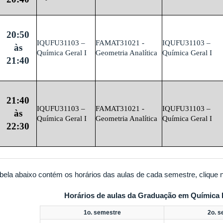
20:50
IQUFU31103 –
FAMAT31021 -
IQUFU31103 –
às
Química Geral I
Geometria Analítica
Química Geral I
21:40
21:40
IQUFU31103 –
FAMAT31021 -
IQUFU31103 –
às
Química Geral I
Geometria Analítica
Química Geral I
22:30
abela abaixo contém os horários das aulas de cada semestre, clique 
Horários de aulas da Graduação em Química 
1o. semestre
2o. 