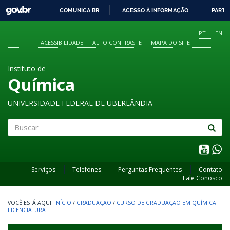
GOVBR
COMUNICA BR
ACESSO À INFORMAÇÃO
PARTI
IR
PARA
PT
EN
O
ACESSIBILIDADE
ALTO CONTRASTE
MAPA DO SITE
CONTEÚDO
Instituto de
Química
UNIVERSIDADE FEDERAL DE UBERLÂNDIA
Buscar
Serviços
Telefones
Perguntas Frequentes
Contato
Fale Conosco
INÍCIO
/
GRADUAÇÃO
/
CURSO DE GRADUAÇÃO EM QUÍMICA
LICENCIATURA