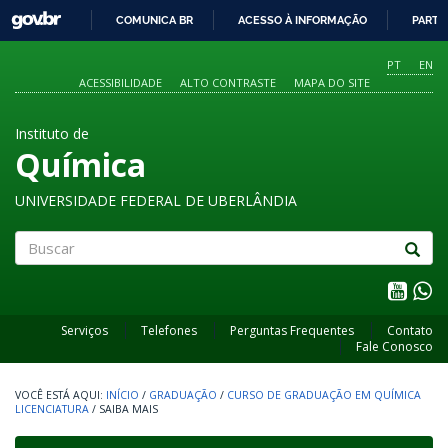
GOVBR
COMUNICA BR
ACESSO À INFORMAÇÃO
PARTI
IR
PARA
PT
EN
O
ACESSIBILIDADE
ALTO CONTRASTE
MAPA DO SITE
CONTEÚDO
Instituto de
Química
UNIVERSIDADE FEDERAL DE UBERLÂNDIA
Buscar
Serviços
Telefones
Perguntas Frequentes
Contato
Fale Conosco
INÍCIO
/
GRADUAÇÃO
/
CURSO DE GRADUAÇÃO EM QUÍMICA
LICENCIATURA
/
SAIBA MAIS